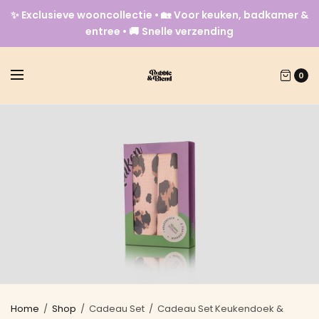
✨ Exclusieve wooncollectie • 🏡 Voor keuken, badkamer &
entree • 🚚 Snelle verzending
0
Home
/
Shop
/
Cadeau Set
/
Cadeau Set Keukendoek &