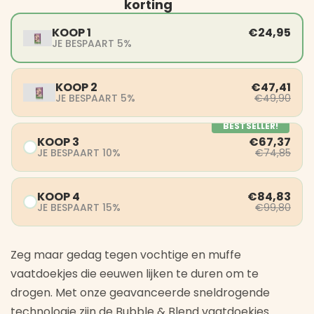
korting
KOOP 1
€24,95
JE BESPAART 5%
KOOP 2
€47,41
JE BESPAART 5%
€49,90
BESTSELLER!
KOOP 3
€67,37
JE BESPAART 10%
€74,85
KOOP 4
€84,83
JE BESPAART 15%
€99,80
Zeg maar gedag tegen vochtige en muffe
vaatdoekjes die eeuwen lijken te duren om te
drogen. Met onze geavanceerde sneldrogende
technologie zijn de Bubble & Blend vaatdoekjes