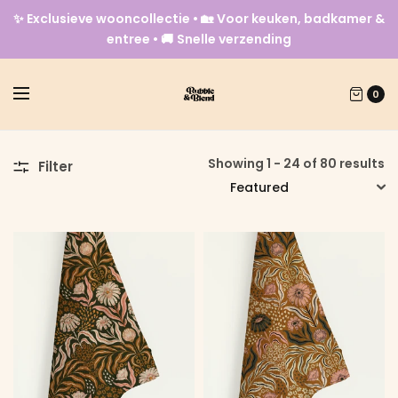
✨ Exclusieve wooncollectie • 🏡 Voor keuken, badkamer &
entree • 🚚 Snelle verzending
0
Showing 1 - 24 of 80 results
Filter
SORT