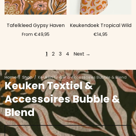
Tafelkleed Gypsy Haven
Keukendoek Tropical Wild
From €49,95
€14,95
Select options
Add to cart
1
2
3
4
Next →
Home
/
Shop
/
Keuken Textiel & Accessoires Bubble & Blend
Keuken Textiel &
Accessoires Bubble &
Blend