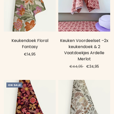
Keukendoek Floral
Keuken Voordeelset –2x
Fantasy
keukendoek & 2
Vaatdoekjes Ardelle
€14,95
Merlot
Add to cart
€44,95
€34,95
Add to cart
ON SALE