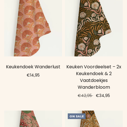
Keukendoek Wanderlust
Keuken Voordeelset – 2x
Keukendoek & 2
€14,95
Vaatdoekjes
Add to cart
Wanderbloom
€42,95
€34,95
Add to cart
ON SALE