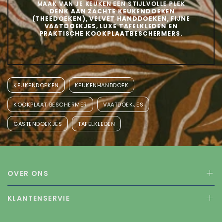
MAAK VAN JE KEUKEN EEN STIJLVOLLE PLEK
.DENK AAN ZACHTE KEUKENDOEKEN
(THEEDOEKEN), VELVET HANDDOEKEN, FIJNE
VAATDOEKJES, LUXE TAFELKLEDEN EN
PRAKTISCHE KOOKPLAATBESCHERMERS.
KEUKENDOEKEN
KEUKENHANDDOEK
KOOKPLAAT BESCHERMER
VAATDOEKJES
GASTENDOEKJES
TAFELKLEDEN
OVER ONS
KLANTENSERVIE