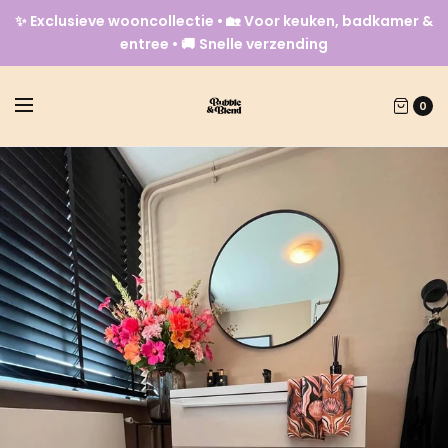
✨ Exclusieve wooncollectie • 🏡 Voor keuken, badkamer &
entree • 🚚 Snelle verzending
0