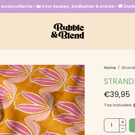
 wooncollectie • 🏡 Voor keuken, badkamer & entree • 🚚 Snel
Home
/
Strand
STRAND
€39,95
Tax included.