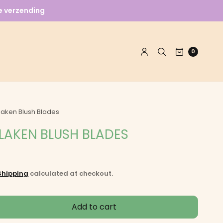
le verzending
0
laken Blush Blades
LAKEN BLUSH BLADES
Shipping
calculated at checkout.
Add to cart