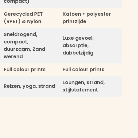
compact)
Gerecycled PET
Katoen + polyester
(RPET) & Nylon
printzijde
Sneldrogend,
Luxe gevoel,
compact,
absorptie,
duurzaam, Zand
dubbelzijdig
werend
Full colour prints
Full colour prints
Loungen, strand,
Reizen, yoga, strand
stijlstatement