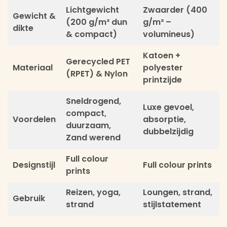
Lichtgewicht
Zwaarder (400
Gewicht &
(200 g/m² dun
g/m² –
dikte
& compact)
volumineus)
Katoen +
Gerecycled PET
Materiaal
polyester
(RPET) & Nylon
printzijde
Sneldrogend,
Luxe gevoel,
compact,
Voordelen
absorptie,
duurzaam,
dubbelzijdig
Zand werend
Full colour
Designstijl
Full colour prints
prints
Reizen, yoga,
Loungen, strand,
Gebruik
strand
stijlstatement