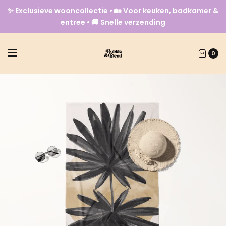
✨ Exclusieve wooncollectie • 🏡 Voor keuken, badkamer &
entree • 🚚 Snelle verzending
0