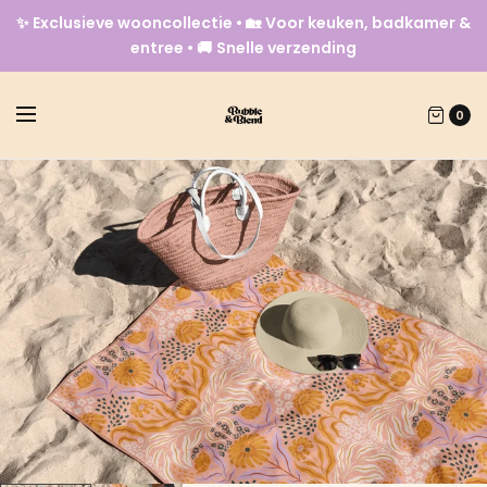
✨ Exclusieve wooncollectie • 🏡 Voor keuken, badkamer &
entree • 🚚 Snelle verzending
0