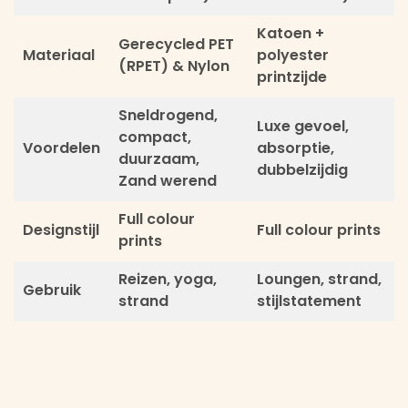
Katoen +
Gerecycled PET
Materiaal
polyester
(RPET) & Nylon
printzijde
Sneldrogend,
Luxe gevoel,
compact,
Voordelen
absorptie,
duurzaam,
dubbelzijdig
Zand werend
Full colour
Designstijl
Full colour prints
prints
Reizen, yoga,
Loungen, strand,
Gebruik
strand
stijlstatement