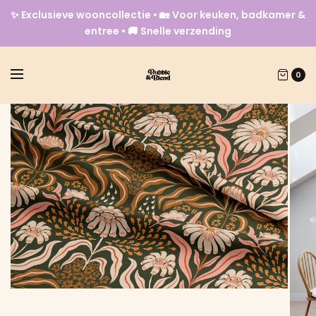
✨ Exclusieve wooncollectie • 🏡 Voor keuken, badkamer &
entree • 🚚 Snelle verzending
0