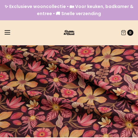
✨ Exclusieve wooncollectie • 🏡 Voor keuken, badkamer &
entree • 🚚 Snelle verzending
0