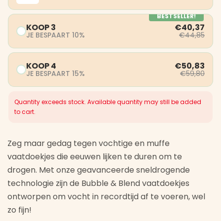
BESTSELLER!
KOOP 3
€40,37
JE BESPAART 10%
€44,85
KOOP 4
€50,83
JE BESPAART 15%
€59,80
Quantity exceeds stock. Available quantity may still be added
to cart.
Zeg maar gedag tegen vochtige en muffe
vaatdoekjes die eeuwen lijken te duren om te
drogen. Met onze geavanceerde sneldrogende
technologie zijn de Bubble & Blend vaatdoekjes
ontworpen om vocht in recordtijd af te voeren, wel
zo fijn!